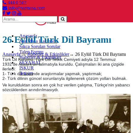
444 0 507
info@narmasa.com
Toggle
navigation
Anasayfa
26 Eylül Türk Dil Bayramı
Nar Masa Hakkında
Sıkça Sorulan Sorular
Talep Formu
Anasayfa
→
Haberler & Etkinlikler
→
26 Eylül Türk Dil Bayramı
Haberler & Etkinlikler
Türk Dil Kurumu, Türk Dili Tetkik Cemiyeti adıyla 12 Temmuz
SEYAHAT
1932'de Atatürk'ün talimatıyla kuruldu. Çalışmaları iki ana çizgide
İŞKUR
ilerledi:
İletişim
1- Türk dili üzerinde araştırmalar yapmak, yaptırmak;
2- Türk dilinin güncel sorunlarıyla ilgilenerek çözüm yolları bulmak.
Ve kurulduktan sonra en çok hız verilen çalışma, Türkçe'nin yabancı
sözcüklerden arındırılmasıydı.