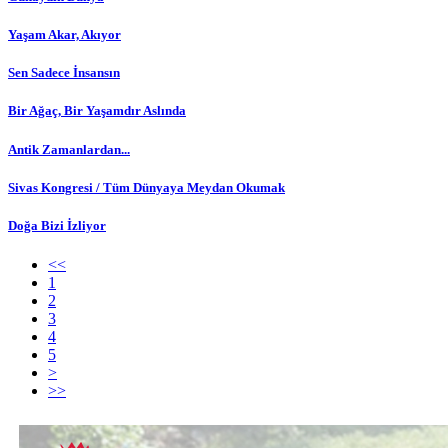
Yaşam Akar, Akıyor
Sen Sadece İnsansın
Bir Ağaç, Bir Yaşamdır Aslında
Antik Zamanlardan...
Sivas Kongresi / Tüm Dünyaya Meydan Okumak
Doğa Bizi İzliyor
<<
1
2
3
4
5
>
>>