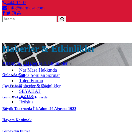
444 0 507
info@narmasa.com
Toggle
navigation
Haberler & Etkinlikler
Anasayfa
→
Haberler & Etkinlikler
→
Anasayfa
Nar Masa Hakkında
Onlar da Can
Sıkça Sorulan Sorular
Talep Formu
Haberler & Etkinlikler
Çay Bahane, Sohbet Şahane
SEYAHAT
İŞKUR
Günü Yakalamak Elimizde
İletişim
Büyük Taarruzda İlk Adım: 26 Ağustos 1922
Hayata Katılmak
Günaydın Dünya