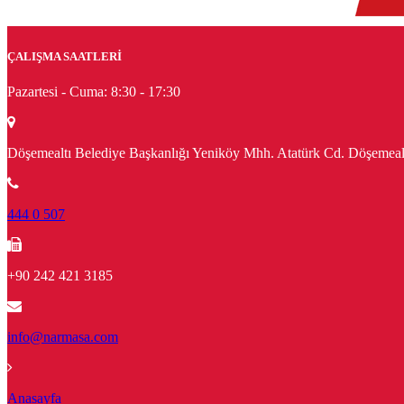
ÇALIŞMA SAATLERİ
Pazartesi - Cuma:
8:30 - 17:30
Döşemealtı Belediye Başkanlığı Yeniköy Mhh. Atatürk Cd. Döşeme
444 0 507
+90 242 421 3185
info@narmasa.com
Anasayfa