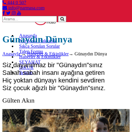
444 0 507
info@narmasa.com
Toggle
navigation
Anasayfa
Günaydın Dünya
Nar Masa Hakkında
Sıkça Sorulan Sorular
Talep Formu
Anasayfa
→
Haberler & Etkinlikler
→
Günaydın Dünya
Haberler & Etkinlikler
SEYAHAT
Siz dayanılmaz bir "Günaydın"sınız
İŞKUR
Sabah sabah insanı ayağına getiren
İletişim
Hiç yoktan dünyayı kendini sevdiren
Siz çocuk ağızlı bir "Günaydın"sınız.
Gülten Akın