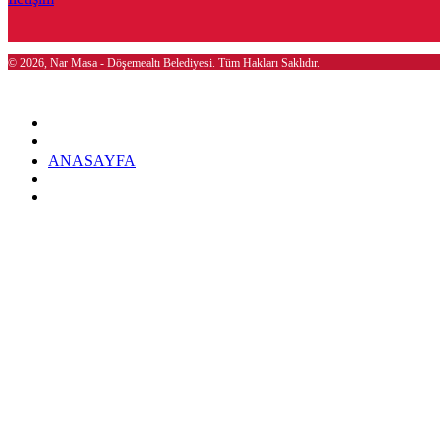
© 2026, Nar Masa - Döşemealtı Belediyesi. Tüm Hakları Saklıdır.
ANASAYFA