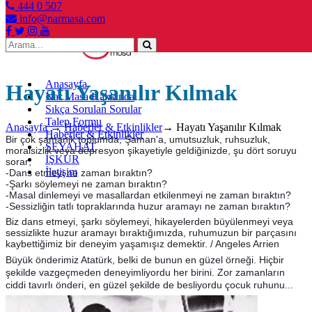
444 0 507
info@narmasa.com
Toggle
navigation
Anasayfa
Hayatı Yaşanılır Kılmak
Nar Masa Hakkında
Sıkça Sorulan Sorular
Talep Formu
Anasayfa
→
Haberler & Etkinlikler
→
Hayatı Yaşanılır Kılmak
Haberler & Etkinlikler
Bir çok şamanik toplumda, Şaman'a, umutsuzluk, ruhsuzluk,
SEYAHAT
moralsizlik veya depresyon şikayetiyle geldiğinizde, şu dört soruyu
İŞKUR
sorar;
İletişim
-Dans etmeyi ne zaman bıraktın?
-Şarkı söylemeyi ne zaman bıraktın?
-Masal dinlemeyi ve masallardan etkilenmeyi ne zaman bıraktın?
-Sessizliğin tatlı topraklarında huzur aramayı ne zaman bıraktın?
Biz dans etmeyi, şarkı söylemeyi, hikayelerden büyülenmeyi veya
sessizlikte huzur aramayı bıraktığımızda, ruhumuzun bir parçasını
kaybettiğimiz bir deneyim yaşamışız demektir. /
Angeles Arrien
Büyük önderimiz Atatürk, belki de bunun en güzel örneği. Hiçbir
şekilde vazgeçmeden deneyimliyordu her birini. Zor zamanların
ciddi tavırlı önderi, en güzel şekilde de besliyordu çocuk ruhunu...