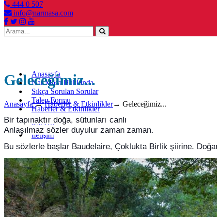
444 0 507
info@narmasa.com
Toggle
navigation
Anasayfa
Geleceğimiz...
Nar Masa Hakkında
Sıkça Sorulan Sorular
Talep Formu
Anasayfa
→
Haberler & Etkinlikler
→
Geleceğimiz...
Haberler & Etkinlikler
SEYAHAT
Bir tapınaktır doğa, sütunları canlı
İŞKUR
Anlaşılmaz sözler duyulur zaman zaman.
İletişim
Bu sözlerle başlar Baudelaire, Çoklukta Birlik şiirine. Doğan