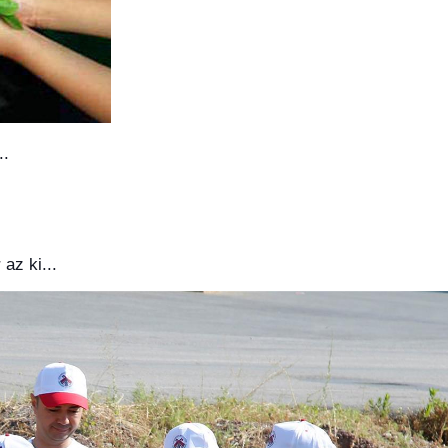
..
az ki...