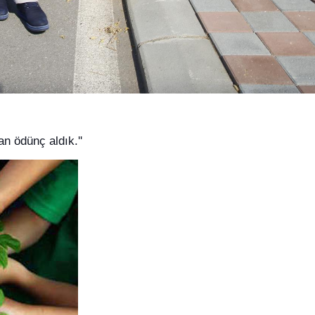
n ödünç aldık.''